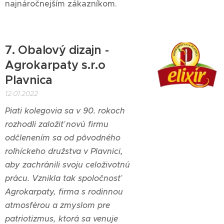
najnáročnejším zákazníkom.
7. Obalový dizajn -
Agrokarpaty s.r.o
Plavnica
12.01.2022
Piati kolegovia sa v 90. rokoch
rozhodli založiť novú firmu
odčlenením sa od pôvodného
roľníckeho družstva v Plavnici,
aby zachránili svoju celoživotnú
prácu. Vznikla tak spoločnosť
Agrokarpaty, firma s rodinnou
atmosférou a zmyslom pre
patriotizmus, ktorá sa venuje