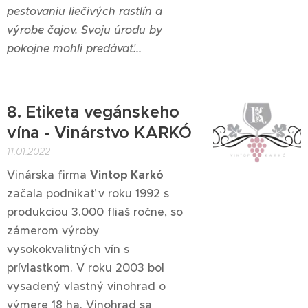
pestovaniu liečivých rastlín a
výrobe čajov. Svoju úrodu by
pokojne mohli predávať...
8. Etiketa vegánskeho
vína - Vinárstvo KARKÓ
11.01.2022
Vinárska firma
Vintop Karkó
začala podnikať v roku 1992 s
produkciou 3.000 fliaš ročne, so
zámerom výroby
vysokokvalitných vín s
prívlastkom. V roku 2003 bol
vysadený vlastný vinohrad o
výmere 18 ha. Vinohrad sa