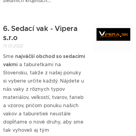
siedmich krajinách...
6. Sedací vak - Vipera
s.r.o
13.01.2022
Sme
najväčší obchod so sedacími
vakmi
a taburetkami na
Slovensku, takže z našej ponuky
si vyberie určite každý. Nájdete u
nás vaky z rôznych typov
materiálov, veľkostí, tvarov, farieb
a vzorov, pričom ponuku našich
vakov a taburetiek neustále
dopĺňame o nové druhy, aby sme
tak vyhoveli aj tým