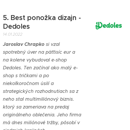
5. Best ponožka dizajn -
Dedoles
14.01.2022
Jaroslav Chrapko
si vzal
spotrebný úver na päťtisíc eur a
na kolene vybudoval e-shop
Dedoles. Ten začínal ako malý e-
shop s tričkami a po
niekoľkoročnom úsilí a
strategických rozhodnutiach sa z
neho stal multimiliónový biznis.
ktorý sa zameriava na predaj
originálneho oblečenia. Jeho firma
má dnes miliónové tržby, pôsobí v