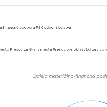
čnú podporu PSK odbor školstva
a
šov za Grant mesta Prešov pre oblasť kultúry vo vý
Ďalšia materiálno-finančná po