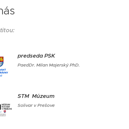
nás
titou:
predseda PSK
PaedDr. Milan Majerský PhD.
STM Múzeum
Solivar v Prešove