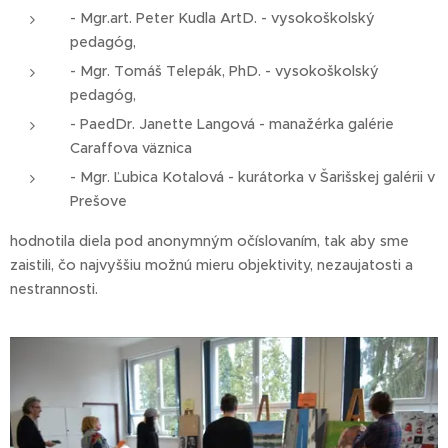
- Mgr.art. Peter Kudla ArtD. - vysokoškolský
pedagóg,
- Mgr. Tomáš Telepák, PhD. - vysokoškolský
pedagóg,
- PaedDr. Janette Langová - manažérka galérie
Caraffova väznica
- Mgr. Ľubica Kotalová - kurátorka v Šarišskej galérii v
Prešove
hodnotila diela pod anonymným očíslovaním, tak aby sme
zaistili, čo najvyššiu možnú mieru objektivity, nezaujatosti a
nestrannosti.