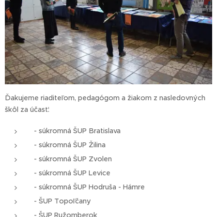
Ďakujeme riaditeľom, pedagógom a žiakom z nasledovných
škôl za účasť:
- súkromná ŠUP Bratislava
- súkromná ŠUP Žilina
- súkromná ŠUP Zvolen
- súkromná ŠUP Levice
- súkromná ŠUP Hodruša - Hámre
- ŠUP Topoľčany
- ŠUP Ružomberok