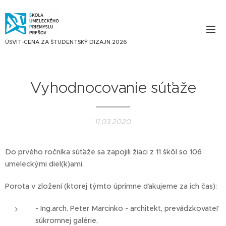
ÚSVIT-CENA ZA ŠTUDENTSKÝ DIZAJN 2026
Vyhodnocovanie súťaže
11.03.2020
Do prvého ročníka súťaže sa zapojili žiaci z 11 škôl so 106
umeleckými diel(k)ami.
Porota v zložení (ktorej týmto úprimne ďakujeme za ich čas):
- Ing.arch. Peter Marcinko - architekt, prevádzkovateľ
súkromnej galérie,